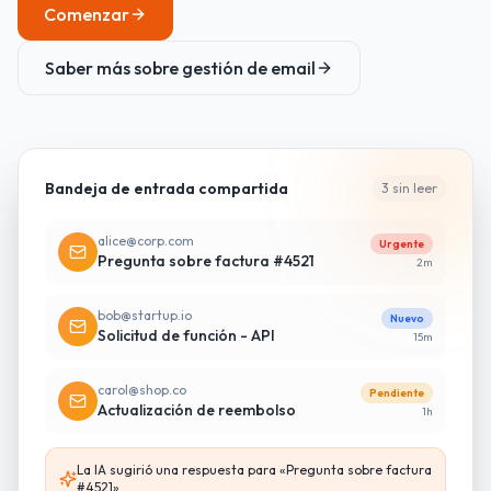
Comenzar
Saber más sobre gestión de email
Bandeja de entrada compartida
3 sin leer
alice@corp.com
Urgente
Pregunta sobre factura #4521
2m
bob@startup.io
Nuevo
Solicitud de función - API
15m
carol@shop.co
Pendiente
Actualización de reembolso
1h
La IA sugirió una respuesta para «Pregunta sobre factura
#4521»